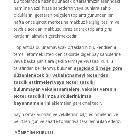
Bu toplantıda hazır bulunacak ortaklarımızın ellerindeki
hamiline yazılı hisse senetlerini veya bunlara sahip
olduklarını gösteren belgeleri toplantı gününden bir
hafta önce şirket merkezine makbuz karşılığı teslim ve
tevdi alacakları makbuzu ibraz ederek toplantı giriş
kartlarını almaları gerekmektedir.
Toplantıda bulunamayacak ortaklarımızın, kendilerini
temsil ettirmek istedikleri takdirde diğer pay sahiplerine
veya başka şahıslara şekli Sermaye Piyasası Kurulu
tarafından belirlenmiş bulunan
aşağıdaki örneğe göre
düzenlenecek bir vekaletnameyi
Noter’den
tasdik ettirmeleri veya Noter tasdiki
bulunmayan vekaletnamelere, vekalet verenin
Noter tasdikli imza sirkülerini/imza
beyannamelerini
eklemeleri gerekmektedir.
Sayın ortaklarımızın ve vekillerinin bilgi edinmelerini ve
belirtilen gün ve saatte toplantıya teşriflerini ilan ederiz.
YÖNETİM KURULU